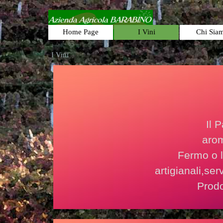
Vai ai contenuti
Home Page
I Vini
Chi Sia
▼
I Vini
Il 
arom
Fermo o l
artigianali,ser
Prodo