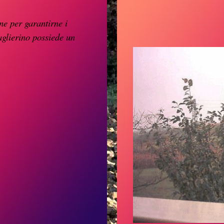
ane
per
garantirne i
aglierino
possiede un