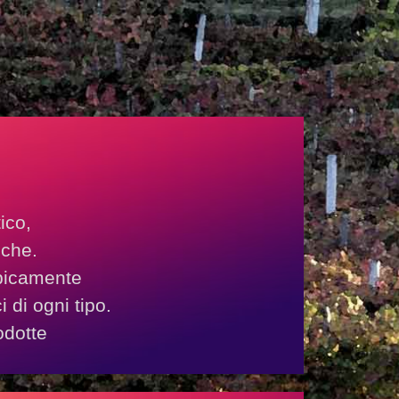
ico,
nche.
ipicamente
ci di ogni tipo.
odotte