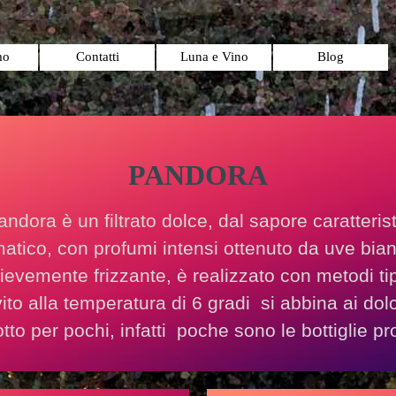
Salta menù
mo
Contatti
Luna e Vino
Blog
PANDORA
Pandora è un filtrato dolce, dal sapore caratterist
atico, con profumi intensi ottenuto da uve bia
ievemente frizzante, è realizzato con metodi t
vito alla temperatura di 6 gradi si abbina ai dol
tto per pochi, infatti poche sono le bottiglie pr