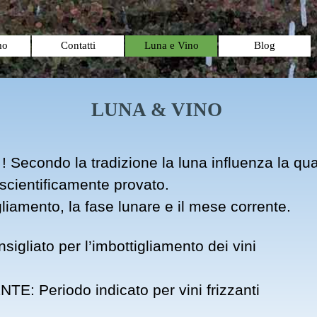
Salta menù
mo
Contatti
Luna e Vino
Blog
LUNA & VINO
! Secondo la tradizione la luna influenza la qual
scientificamente provato.
gliamento, la fase lunare e il mese corrente.
liato per l’imbottigliamento dei vini
Periodo indicato per vini frizzanti