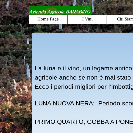
Vai ai contenuti
Home Page
I Vini
Chi Sia
▼
La luna e il vino, un legame antico 
agricole anche se non è mai stato 
Ecco i periodi migliori per
l’imbotti
LUNA NUOVA NERA: Periodo sconsig
PRIMO QUARTO, GOBBA A PONENTE: 